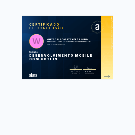
https://cursos.alura.com.br/module/certificate/67c7a809-17ab-4e17-9b47-b3daa397a74e
SOS
CUR
CERTIFICADO
DE CONCLUSÃO
Kotlin parte 1: Sua primeira app android
na linguagem
Kotlin parte 2: Mais recursos da
linguagem e boas práticas
WALYSON SCARAZZATI DA SILVA
Kotlin parte 3: Técnicas avançadas
finalizou 3 cursos do módulo com carga horária estimada em 50 horas.
na sua app
Finalizado em 22 de junho de 2018
Modulo
Foram feitas 172 de 172 atividades.
DESENVOLVIMENTO MOBILE
COM KOTLIN
Guilherme Silveira
Paulo Silveira
Coordenador
Chief Vision Officer