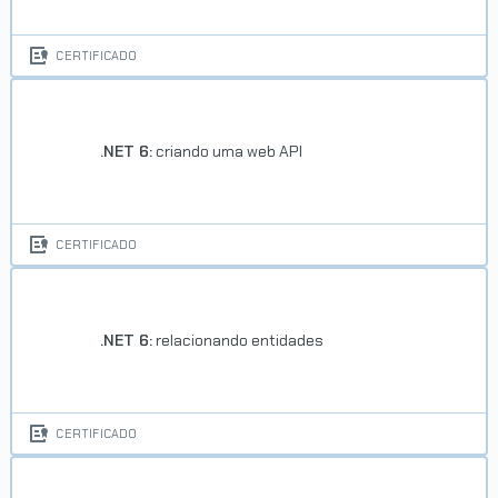
CERTIFICADO
.NET 6:
criando uma web API
Trilha C# Web: crie aplicações
usando ASP.NET
CERTIFICADO
Concluído em 22/03/2024
VER CERTIFICADO
.NET 6:
relacionando entidades
CERTIFICADO