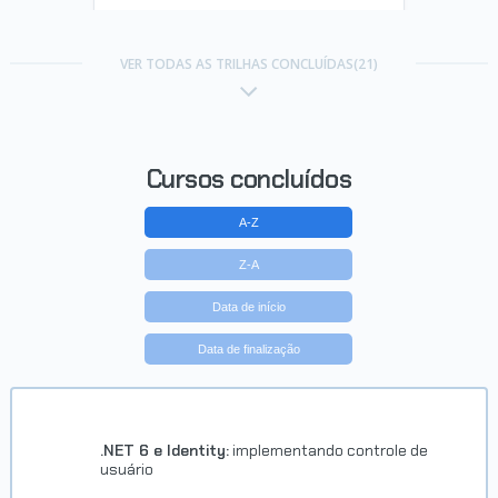
Trilha Pratique HTML e CSS em
projetos Web
VER TODAS AS TRILHAS CONCLUÍDAS(21)
Concluído em 04/01/2023
VER CERTIFICADO
Cursos concluídos
A-Z
Z-A
Data de início
Data de finalização
Trilha HTML e CSS
Concluído em 27/04/2023
.NET 6 e Identity:
implementando controle de
usuário
VER CERTIFICADO