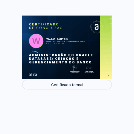
https://cursos.alura.com.br/certificate/5d63a139-5be2-4e2a-92b0-9566cd9784ce
LAS
AU
CERTIFICADO
DE CONCLUSÃO
Instalando o Oracle Database
Criando o banco de dados
Gerenciando o banco
Configurando o cliente
WALLAFISANTOS
concluiu o curso online com carga horária estimada em 10 horas.
Finalizado em 30 de abril de 2020
Foram feitas 35 de 35 atividades.
Curso
ADMINISTRAÇÃO DO ORACLE
DATABASE: CRIAÇÃO E
GERENCIAMENTO DO BANCO
Guilherme Silveira
Paulo Silveira
Coordenador
Chief Vision Officer
Certificado formal