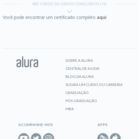
VER TODOS OS CURSOS CONCLUÍDOS (15)
Você pode encontrar um certificado completo
aqui
CERTIFICADO
AWS:
entendendo e controlando os custos dos
serviços
SOBRE A ALURA
CENTRAL DE AJUDA
CERTIFICADO
BLOG DA ALURA
SUGIRA UM CURSO OU CARREIRA
GRADUAÇÃO
Banco de dados na AWS:
gerencie RDS e
PÓS-GRADUAÇÃO
DynamoDB
MBA
ACOMPANHE-NOS
APPS
CERTIFICADO