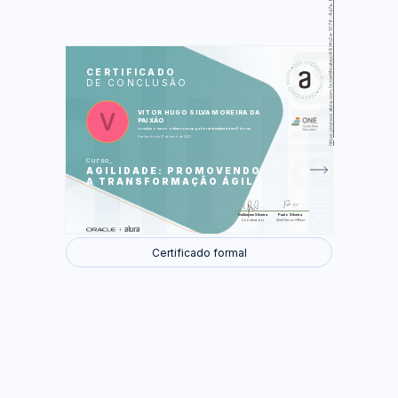
https://cursos.alura.com.br/certificate/c49bfc2e-1376-4a7a-8a55-ff3b3553b26d
LAS
AU
CERTIFICADO
DE CONCLUSÃO
O Método Ágil
O Método Waterfall
Priorização
VITOR HUGO SILVA MOREIRA DA
Fluxos
PAIXÃO
Rápido Feedback
concluiu o curso online com carga horária estimada em 6 horas.
O que é ser Ágil
O Manifesto Ágil
Finalizado em 31 de maio de 2022
Cases do Método Ágil
Curso
AGILIDADE: PROMOVENDO
Foram feitas 26 de 26 atividades.
A TRANSFORMAÇÃO ÁGIL
Guilherme Silveira
Paulo Silveira
Coordenador
Chief Vision Officer
Certificado formal