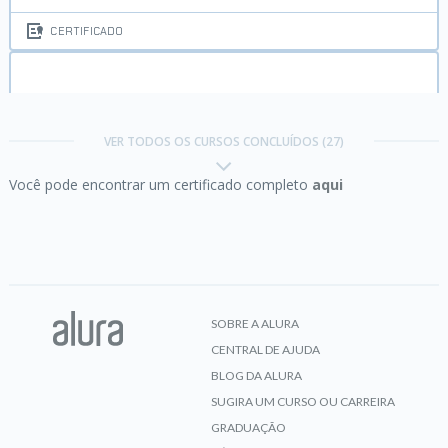
CERTIFICADO
Data Visualization parte 1:
introdução ao design
de gráficos
VER TODOS OS CURSOS CONCLUÍDOS (27)
Você pode encontrar um certificado completo
aqui
CERTIFICADO
Data Visualization parte 2:
Escolhendo o melhor
gráfico
SOBRE A ALURA
CENTRAL DE AJUDA
CERTIFICADO
BLOG DA ALURA
SUGIRA UM CURSO OU CARREIRA
GRADUAÇÃO