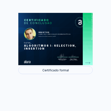
https://cursos.alura.com.br/certificate/87eff297-0346-4f50-9abd-7ff52fa89d83
LAS
AU
CERTIFICADO
DE CONCLUSÃO
Busca do menor valor e um trecho
específico no array
Representando os produtos
A importância da ordenação
VINISTOS
Ordenando ao selecionar o mais
concluiu o curso online com carga horária estimada em 12 horas.
barato
Finalizado em 09 de novembro de 2017
Simulando SelectionSort
Ordenando cartas de baralho
Curso
A comparação do desempenho de um
ALGORITMOS I: SELECTION,
algoritmo linear com um quadrático
Algoritmos cúbicos
INSERTION
Foram feitas 39 de 39 atividades.
Guilherme Silveira
Paulo Silveira
Coordenador
Chief Vision Officer
Certificado formal