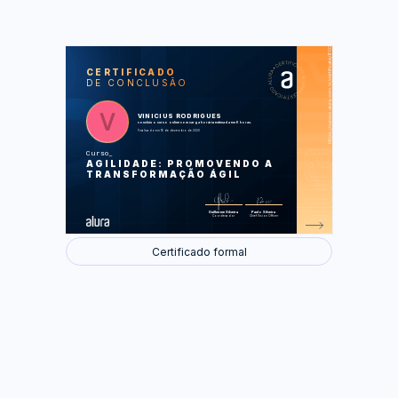
https://cursos.alura.com.br/certificate/803606f0-4321-401c-a7c8-5566eeb3be94
LAS
AU
CERTIFICADO
DE CONCLUSÃO
O Método Ágil
O Método Waterfall
Priorização
Fluxos
VINICIUS RODRIGUES
Rápido Feedback
concluiu o curso online com carga horária estimada em 6 horas.
O que é ser Ágil
Finalizado em 16 de dezembro de 2020
O Manifesto Ágil
Cases do Método Ágil
Curso
AGILIDADE: PROMOVENDO A
Foram feitas 26 de 26 atividades.
TRANSFORMAÇÃO ÁGIL
Guilherme Silveira
Paulo Silveira
Coordenador
Chief Vision Officer
Certificado formal