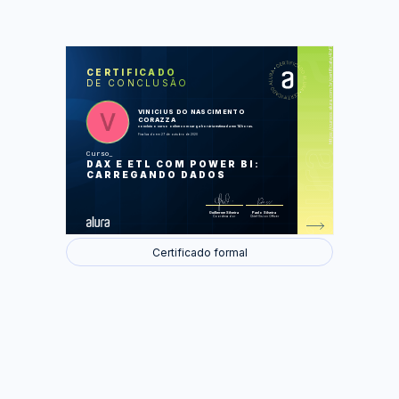
https://cursos.alura.com.br/certificate/4bf7ff42-5f7b-4ca2-abc1-9a9d0b2c09e8
LAS
AU
CERTIFICADO
DE CONCLUSÃO
Entendendo processo de ETL
Leitura de dados
Funções de transformações
VINICIUS DO NASCIMENTO
Modelagem e primeiro contato com
CORAZZA
DAX
concluiu o curso online com carga horária estimada em 14 horas.
Trabalhando com medidas
Finalizado em 27 de outubro de 2020
Analise de Pareto com DAX
Curso
Foram feitas 74 de 74 atividades.
DAX E ETL COM POWER BI:
CARREGANDO DADOS
Guilherme Silveira
Paulo Silveira
Coordenador
Chief Vision Officer
Certificado formal