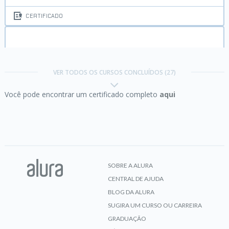
CERTIFICADO
ASP.NET Core parte 1:
um e-Commerce com MVC
e EF Core
VER TODOS OS CURSOS CONCLUÍDOS (27)
Você pode encontrar um certificado completo
aqui
CERTIFICADO
ASP.NET Core parte 2:
um e-Commerce com MVC
e EF Core
SOBRE A ALURA
CENTRAL DE AJUDA
CERTIFICADO
BLOG DA ALURA
SUGIRA UM CURSO OU CARREIRA
GRADUAÇÃO