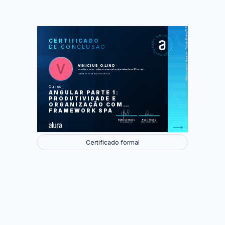
https://cursos.alura.com.br/certificate/7297d250-4772-4562-9b18-a28d82f06573
LAS
AU
CERTIFICADO
DE CONCLUSÃO
Bem começado, metade feito
Criando o primeiro componente
Integração com Web API's
Single Page Applications e rotas
VINICIUS_O.LINO
Novo componente, novos conceitos
concluiu o curso online com carga horária estimada em 16 horas.
Melhorando a experiência do usuário
Finalizado em 09 de janeiro de 2020
Lapidando ainda mais nossa
aplicação
Curso
ANGULAR PARTE 1:
Foram feitas 87 de 87 atividades.
PRODUTIVIDADE E
ORGANIZAÇÃO COM
FRAMEWORK SPA
Guilherme Silveira
Paulo Silveira
Coordenador
Chief Vision Officer
Certificado formal