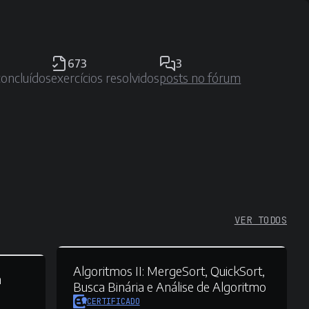
673
3
concluídos
exercícios resolvidos
posts no fórum
VER TODOS
Algoritmos II:
MergeSort, QuickSort,
n
Busca Binária e Análise de Algoritmo
CERTIFICADO