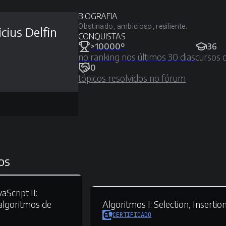
BIOGRAFIA
Obstinado, ambicioso, resiliente.
icius Delfin
CONQUISTAS
>10000º
36
no ranking nos últimos 30 dias
cursos 
0
tópicos resolvidos no fórum
os
Script II:
lgoritmos de
Algoritmos I:
Selection, Insertio
CERTIFICADO