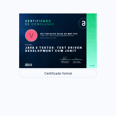
https://cursos.alura.com.br/certificate/f83a4850-1c7e-4d59-ac60-7268473a4d3d
LAS
AU
CERTIFICADO
DE CONCLUSÃO
Começando com testes de unidade
Testando o que realmente é
necessário
Praticando Test-Driven Development
VICTOR HUGO ELIAS DE MATTOS
(TDD)
concluiu o curso online com carga horária estimada em 12 horas.
Cuidando dos seus testes
Finalizado em 06 de maio de 2017
Testando exceções
Curso
Foram feitas 51 de 51 atividades.
JAVA E TESTES: TEST DRIVEN
DEVELOPMENT COM JUNIT
Guilherme Silveira
Paulo Silveira
Coordenador
Chief Vision Officer
Certificado formal