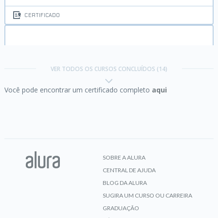
CERTIFICADO
Google Adwords:
publicando minha primeira
campanha
VER TODOS OS CURSOS CONCLUÍDOS (14)
Você pode encontrar um certificado completo
aqui
CERTIFICADO
Google Analytics:
Medindo o sucesso do seu site
SOBRE A ALURA
CENTRAL DE AJUDA
CERTIFICADO
BLOG DA ALURA
SUGIRA UM CURSO OU CARREIRA
GRADUAÇÃO