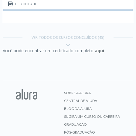
CERTIFICADO
Carreira Desenvolvimento Back-End Python:
Boas-vindas e primeiros passos
VER TODOS OS CURSOS CONCLUÍDOS (45)
Você pode encontrar um certificado completo
aqui
CERTIFICADO
Começando em Programação:
carreira e
primeiros passos
SOBRE A ALURA
CENTRAL DE AJUDA
CERTIFICADO
BLOG DA ALURA
SUGIRA UM CURSO OU CARREIRA
GRADUAÇÃO
PÓS-GRADUAÇÃO
CSS:
Flexbox e layouts responsivos