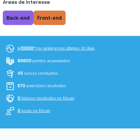
Áreas de interesse
Back-end
Front-end
no ranking nos últimos 30 dias
>10000º
pontos acumulados
89600
cursos concluídos
45
exercícios resolvidos
670
tópicos resolvidos no fórum
0
posts no fórum
0