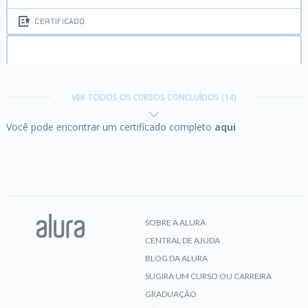
CERTIFICADO
Bootstrap 4:
criando uma landing page
responsiva
VER TODOS OS CURSOS CONCLUÍDOS (14)
Você pode encontrar um certificado completo
aqui
CERTIFICADO
CSS Grid:
simplificando layouts
SOBRE A ALURA
CENTRAL DE AJUDA
CERTIFICADO
BLOG DA ALURA
SUGIRA UM CURSO OU CARREIRA
GRADUAÇÃO