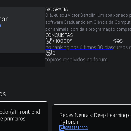
BIOGRAFIA
Olá, eu sou Victor Bertolini Um apaixonado po
tor
software Graduando em Ciência da Computaç
por animais, corrida e programação competi
CONQUISTAS
>10000º
5
no ranking nos últimos 30 dias
cursos 
0
tópicos resolvidos no fórum
os
edor(a) Front-end
Redes Neurais:
Deep Learning 
e primeiros
PyTorch
CERTIFICADO