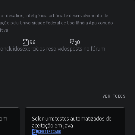
r desafios, inteligência artificial e desenvolvimento de
ão pela Universidade Federal de Uberlândia Apaixonado
tiva
96
0
concluídos
exercícios resolvidos
posts no fórum
VER TODOS
com
Selenium:
testes automatizados de
aceitação em Java
CERTIFICADO