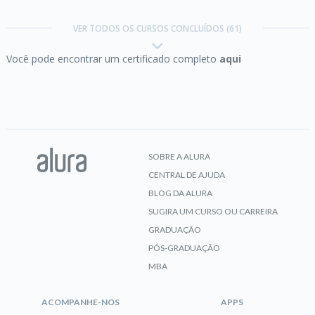
C:
conhecendo a Linguagem das Linguagens
VER TODOS OS CURSOS CONCLUÍDOS (61)
Você pode encontrar um certificado completo
aqui
CERTIFICADO
C:
recursos avançados da linguagem
SOBRE A ALURA
CENTRAL DE AJUDA
CERTIFICADO
BLOG DA ALURA
SUGIRA UM CURSO OU CARREIRA
GRADUAÇÃO
PÓS-GRADUAÇÃO
Certificação Java SE 7 Programmer I
MBA
ACOMPANHE-NOS
APPS
CERTIFICADO