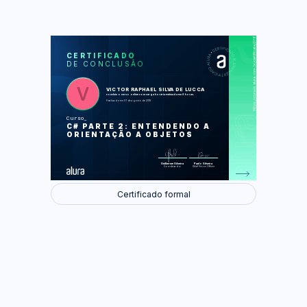
https://cursos.alura.com.br/certificate/2f6c05df-8202-4365-a610-c5d87948dfe1
LAS
AU
CERTIFICADO
DE CONCLUSÃO
Nossa primeira classe
Tipos
Comportamentos de classes
Namespace composição e null
VICTOR RAPHAEL SILVA DE LUCCA
Propriedades
concluiu o curso online com carga horária estimada em 8 horas.
Construtores e membros estáticos
Finalizado em 07 de agosto de 2018
Curso
Foram feitas 59 de 59 atividades.
C# PARTE 2: ENTENDENDO A
ORIENTAÇÃO A OBJETOS
Guilherme Silveira
Paulo Silveira
Coordenador
Chief Vision Officer
Certificado formal