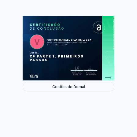
https://cursos.alura.com.br/certificate/05ae9364-6343-4dae-b16b-b050097d547f
LAS
AU
CERTIFICADO
DE CONCLUSÃO
História e ecossistema da linguagem
Nosso primeiro programa e o Visual
Studio
Variáveis numéricas
VICTOR RAPHAEL SILVA DE LUCCA
Variáveis de texto
concluiu o curso online com carga horária estimada em 8 horas.
Controle de fluxo com IF
Finalizado em 07 de agosto de 2018
Controle de fluxo com laços de
repetição
Curso
C# PARTE 1: PRIMEIROS
Foram feitas 67 de 67 atividades.
PASSOS
Guilherme Silveira
Paulo Silveira
Coordenador
Chief Vision Officer
Certificado formal