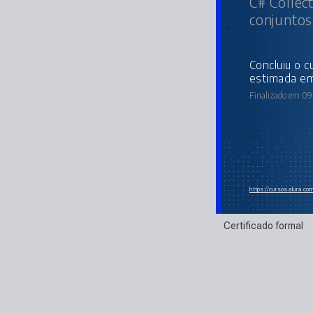
C# Collect
conjuntos
concluiu o curso online com carga horária
estimada em
Finalizado em 09 
https://cursos.alura.co
Certificado formal