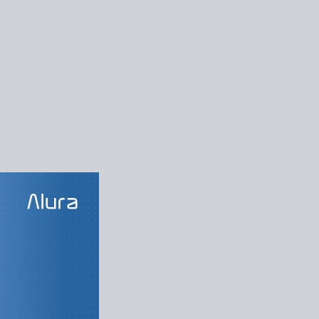
LAS DO CURSO
dicionários
 conjuntos
ndo com Arrays
a Coleção Flexível
O Poder dos Sets
om Chave e Valor
gada, Pilha e Fila
al Coleção Usar