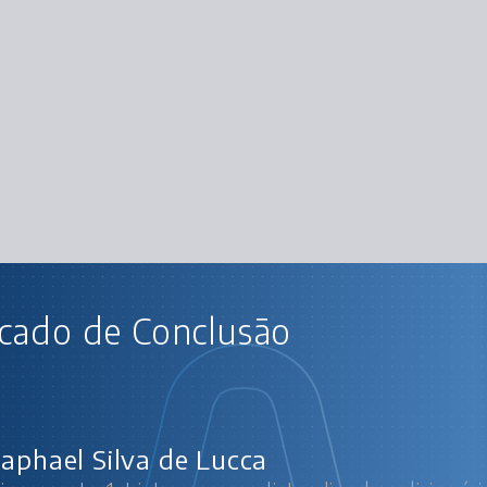
AU
icado de Conclusão
ctions parte 1: Listas, arrays, listas ligadas, 
e
Começa
Lista, 
Dicionários, Trabalhando c
Lista Li
Raphael Silva de Lucca
Qu