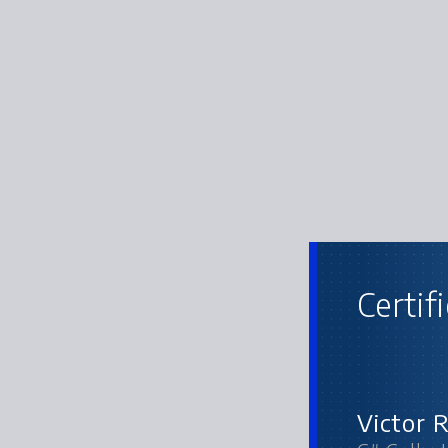
Certif
C# Colle
Victor 