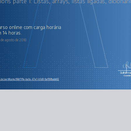
ions parte 1: Listas, arrays, listas ligadas, dicionár
 14 horas.
de agosto de 2018
Guilherme 
Coorde
m.br/certificate/69bf1ffe-bafa-47e1-b1d8-6af09fbabb62