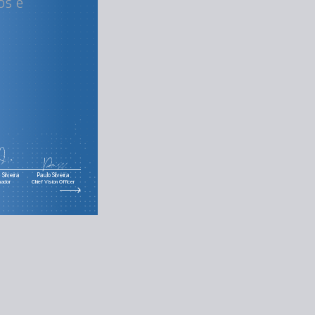
ios e
Silveira
Paulo Silveira
nador
Chief Vision Officer