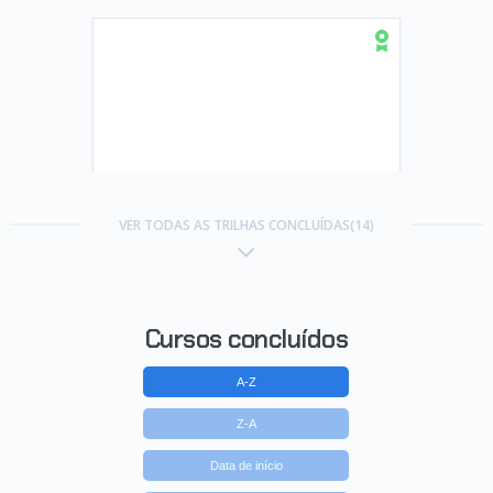
Trilha Aprofunde em PHP com
padrões de projeto e
VER TODAS AS TRILHAS CONCLUÍDAS(14)
arquitetura de software
Concluído em 13/09/2021
VER CERTIFICADO
Cursos concluídos
A-Z
Z-A
Data de início