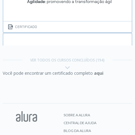
Agilidade:
promovendo a transformação ágil
CERTIFICADO
Algoritmos I:
Selection, Insertion
Trilha Iniciante em Programação
VER TODOS OS CURSOS CONCLUÍDOS (194)
Você pode encontrar um certificado completo
aqui
Concluído em 15/02/2023
CERTIFICADO
VER CERTIFICADO
Algoritmos II:
MergeSort, QuickSort, Busca Binária
e Análise de Algoritmo
SOBRE A ALURA
CENTRAL DE AJUDA
CERTIFICADO
BLOG DA ALURA