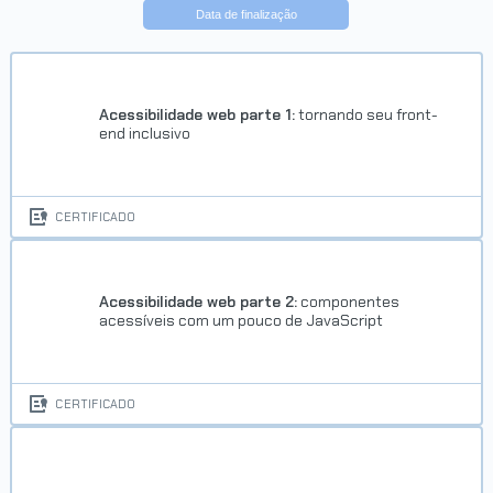
Data de finalização
Trilha HTML e CSS
Concluído em 03/02/2022
Acessibilidade web parte 1:
tornando seu front-
end inclusivo
VER CERTIFICADO
CERTIFICADO
Acessibilidade web parte 2:
componentes
acessíveis com um pouco de JavaScript
Trilha Melhore sua experiência
de desenvolvimento com
CERTIFICADO
TypeScript
Concluído em 07/12/2022
VER CERTIFICADO