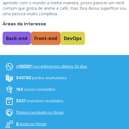
aprendo com o mundo a minha maneira, posso parecer um nerd
comum que gosta de anime e café, mas fora dessa superfície sou
uma pessoa muito complexa.
Áreas de interesse
Back-end
Front-end
DevOps
no ranking nos últimos 30 dias
>10000º
pontos acumulados
540730
cursos concluídos
194
exercícios resolvidos
5027
tópico resolvido no fórum
1
posts no fórum
6