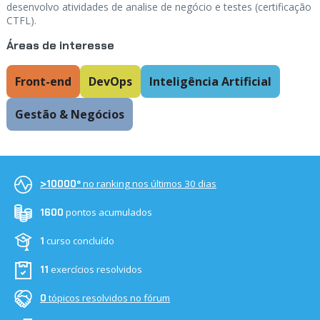
desenvolvo atividades de analise de negócio e testes (certificação
CTFL).
Áreas de interesse
Front-end
DevOps
Inteligência Artificial
Gestão & Negócios
no ranking nos últimos 30 dias
>10000º
pontos acumulados
1600
curso concluído
1
exercícios resolvidos
11
tópicos resolvidos no fórum
0