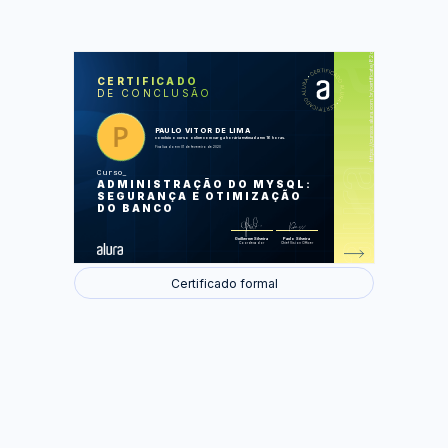
https://cursos.alura.com.br/certificate/82d644b9-2b69-4e46-a537-f22adfdadf0c
LAS
AU
CERTIFICADO
DE CONCLUSÃO
O papel do DBA
Mecanismos de armazenamento
Backup e recuperação de dados
Plano de execução e índices
PAULO VITOR DE LIMA
Gerenciando usuários e privilégios
concluiu o curso online com carga horária estimada em 16 horas.
Finalizado em 01 de fevereiro de 2020
Foram feitas 76 de 76 atividades.
Curso
ADMINISTRAÇÃO DO MYSQL:
SEGURANÇA E OTIMIZAÇÃO
DO BANCO
Guilherme Silveira
Paulo Silveira
Coordenador
Chief Vision Officer
Certificado formal