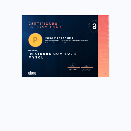
https://cursos.alura.com.br/module/certificate/472f5869-f726-42f0-81c0-68e0f6588fa4
SOS
CUR
CERTIFICADO
DE CONCLUSÃO
MySQL I: Iniciando suas consultas
MySQL II: Consultas poderosas
Modelagem de Banco de Dados
Relacional: Índices e Normalização
PAULO VITOR DE LIMA
finalizou 3 cursos do módulo com carga horária estimada em 29 horas.
Finalizado em 30 de novembro de 2017
Foram feitas 119 de 119 atividades.
Modulo
INICIANDO COM SQL E
MYSQL
Guilherme Silveira
Paulo Silveira
Coordenador
Chief Vision Officer