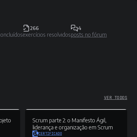
266
4
concluídos
exercícios resolvidos
posts no fórum
VER TODOS
ojeto
Scrum parte 2:
o Manifesto Ágil,
liderança e organização em Scrum
CERTIFICADO