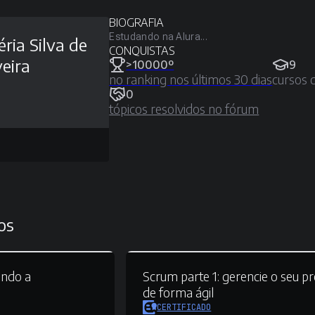
BIOGRAFIA
Estudando na Alura...
éria Silva de
CONQUISTAS
veira
>10000º
9
no ranking nos últimos 30 dias
cursos 
0
tópicos resolvidos no fórum
os
ndo a
Scrum parte 1:
gerencie o seu pr
de forma ágil
CERTIFICADO