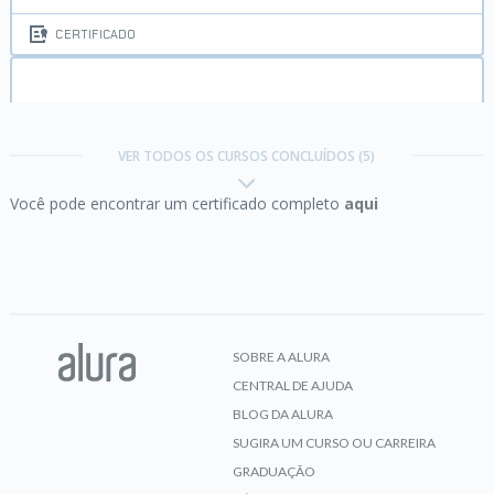
CERTIFICADO
People Analytics:
RH orientado a dados
VER TODOS OS CURSOS CONCLUÍDOS (5)
Você pode encontrar um certificado completo
aqui
CERTIFICADO
RH Estratégico:
integração de tecnologia e
inovação na gestão de pessoas
SOBRE A ALURA
CENTRAL DE AJUDA
CERTIFICADO
BLOG DA ALURA
SUGIRA UM CURSO OU CARREIRA
GRADUAÇÃO