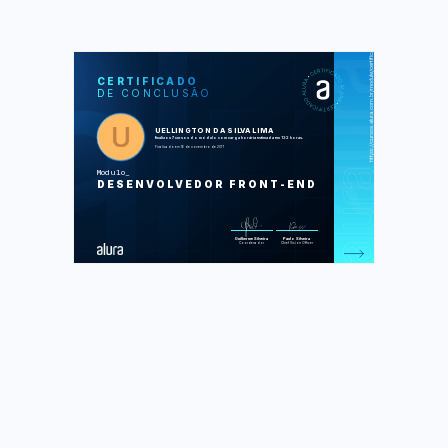
https://cursos.alura.com.br/module/certificate/8847d8dc-a42d-4069-8618-1cd2f3829f5f
SOS
CUR
CERTIFICADO
DE CONCLUSÃO
HTML5 e CSS3 I: Suas primeiras
páginas da Web
HTML5 e CSS3 II: Turbinando as
suas páginas
UELLINGTON DA SILVA LIMA
JavaScript: programando na
finalizou 7 cursos do módulo com carga horária estimada em 132 horas.
linguagem da web
Finalizado em 16 de novembro de 2017
jQuery: domine a biblioteca mais
popular do mercado parte 1
Modulo
jQuery: avance na biblioteca mais
DESENVOLVEDOR FRONT-END
popular do mercado parte 2
Web Design Responsivo: Páginas que
se adaptam do mobile ao desk
Front-end: Projeto de conclusão
Foram feitas 550 de 550 atividades.
Guilherme Silveira
Paulo Silveira
Coordenador
Chief Vision Officer