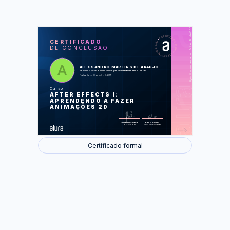
https://cursos.alura.com.br/certificate/550a049b-9d79-487f-9d96-5b9e9bfc711c
LAS
AU
CERTIFICADO
DE CONCLUSÃO
Primeiros passos
Multiplas Composições
Shapes
Integrando Elementos
ALEX SANDRO MARTINS DE ARAÚJO
Movimentos mais bonitos
concluiu o curso online com carga horária estimada em 10 horas.
Exportação
Finalizado em 30 de junho de 2017
Curso
Foram feitas 38 de 42 atividades.
AFTER EFFECTS I:
APRENDENDO A FAZER
ANIMAÇÕES 2D
Guilherme Silveira
Paulo Silveira
Coordenador
Chief Vision Officer
Certificado formal