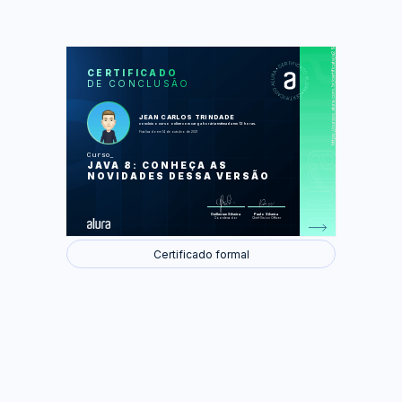
https://cursos.alura.com.br/certificate/a2978ba7-ad01-45a0-83d3-75fd081fc1ee
LAS
AU
CERTIFICADO
DE CONCLUSÃO
Default Methods
Que venham os lambdas!
Código mais sucinto com Method
references
JEAN CARLOS TRINDADE
Streams: trabalhando melhor com
concluiu o curso online com carga horária estimada em 12 horas.
coleções
Finalizado em 14 de outubro de 2021
Mais Streams, Collectors e APIs
A nova API de datas
Curso
JAVA 8: CONHEÇA AS
Foram feitas 38 de 38 atividades.
NOVIDADES DESSA VERSÃO
Guilherme Silveira
Paulo Silveira
Coordenador
Chief Vision Officer
Certificado formal