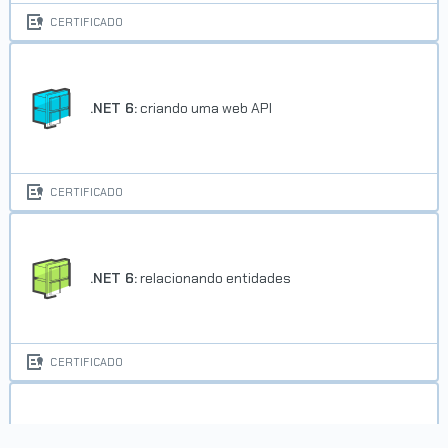
CERTIFICADO
.NET 6:
criando uma web API
Trilha A partir do zero: HTML e
CSS para projetos web
CERTIFICADO
Concluído em 05/02/2025
VER CERTIFICADO
.NET 6:
relacionando entidades
CERTIFICADO
.NET:
criando uma API Web com ASP.NET Core