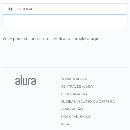
CERTIFICADO
UX Writing:
conteúdo focado no usuário
Você pode encontrar um certificado completo
aqui
CERTIFICADO
SOBRE A ALURA
CENTRAL DE AJUDA
BLOG DA ALURA
SUGIRA UM CURSO OU CARREIRA
GRADUAÇÃO
PÓS-GRADUAÇÃO
MBA