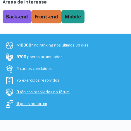
Áreas de interesse
Back-end
Front-end
Mobile
no ranking nos últimos 30 dias
>10000º
pontos acumulados
8700
cursos concluídos
4
exercícios resolvidos
75
tópicos resolvidos no fórum
0
posts no fórum
9