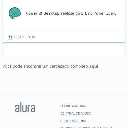
Power BI Desktop:
realizando ETL no Power Query
CERTIFICADO
Praticando Python:
condicionais if, elif e else
Você pode encontrar um certificado completo
aqui
CERTIFICADO
SOBRE A ALURA
CENTRAL DE AJUDA
BLOG DA ALURA