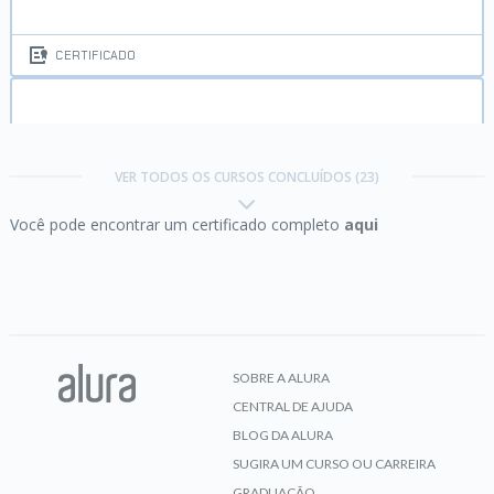
CERTIFICADO
Git:
Controle e compartilhe seu código
VER TODOS OS CURSOS CONCLUÍDOS (23)
Você pode encontrar um certificado completo
aqui
CERTIFICADO
Google Adwords:
publicando minha primeira
campanha
SOBRE A ALURA
CENTRAL DE AJUDA
CERTIFICADO
BLOG DA ALURA
SUGIRA UM CURSO OU CARREIRA
GRADUAÇÃO