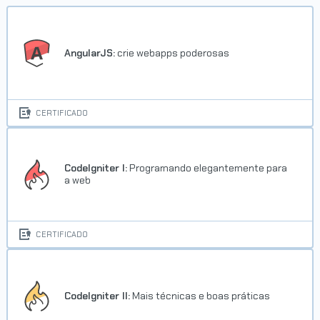
AngularJS:
crie webapps poderosas
CERTIFICADO
CodeIgniter I:
Programando elegantemente para
a web
CERTIFICADO
CodeIgniter II:
Mais técnicas e boas práticas