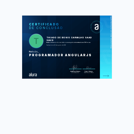
https://cursos.alura.com.br/module/certificate/c235cf14-55d4-4256-ba14-f6adacfb0394
SOS
CUR
CERTIFICADO
DE CONCLUSÃO
HTML5 e CSS3 I: Suas primeiras
páginas da Web
HTML5 e CSS3 II: Turbinando as
THIAGO DE BONIS CARVALHO SAAD
suas páginas
SAUD
JavaScript: programando na
finalizou 4 cursos do módulo com carga horária estimada em 108 horas.
linguagem da web
Finalizado em 28 de agosto de 2016
AngularJS: crie webapps poderosas
Modulo
Foram feitas 296 de 332 atividades.
PROGRAMADOR ANGULARJS
Guilherme Silveira
Paulo Silveira
Coordenador
Chief Vision Officer