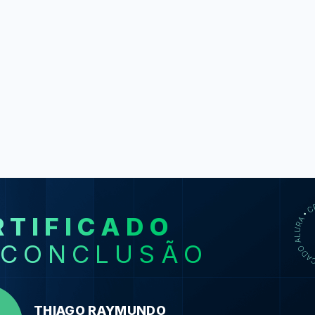
RTIFICADO
SO
 CONCLUSÃO
Java I: Pri
Java JRE e JD
execute o
THIAGO RAYMUNDO