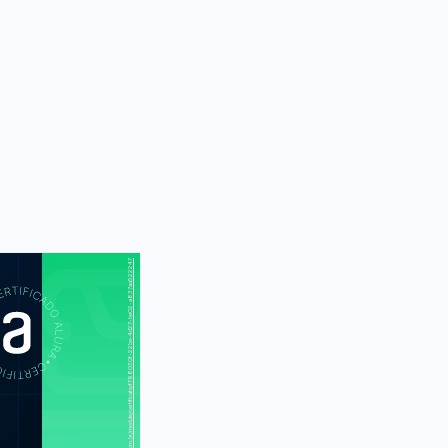
https://cursos.alura.com.br/module/certificate/f798030f-22be-4d27-be02-a837aa522247
S
CUR
meiros passos
K: compile e
 seu programa