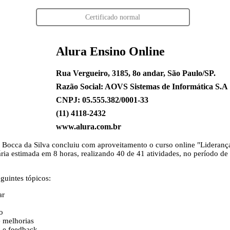
Certificado normal
Alura Ensino Online
Rua Vergueiro, 3185, 8o andar, São Paulo/SP.
Razão Social: AOVS Sistemas de Informática S.A
CNPJ: 05.555.382/0001-33
(11) 4118-2432
www.alura.com.br
 Bocca da Silva
concluiu com aproveitamento o curso online "Liderança:
ria estimada em 8 horas, realizando 40 de 41 atividades, no período de
guintes tópicos:
ar
a
o
 melhorias
e feedback