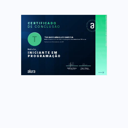
https://cursos.alura.com.br/module/certificate/778b38cc-2424-4336-b01c-3054b45fec5c
SOS
CUR
CERTIFICADO
DE CONCLUSÃO
JavaScript e HTML: desenvolva um
jogo e pratique lógica de programação
JavaScript e HTML: pratique lógica
com desenhos, animações e um jogo
THIAGOARAUJOGARCIA
HTML5 e CSS3 I: Suas primeiras
finalizou 5 cursos do módulo com carga horária estimada em 118 horas.
páginas da Web
Finalizado em 09 de setembro de 2017
HTML5 e CSS3 II: Turbinando as
suas páginas
Modulo
JavaScript: programando na
INICIANTE EM
linguagem da web
PROGRAMAÇÃO
Foram feitas 509 de 509 atividades.
Guilherme Silveira
Paulo Silveira
Coordenador
Chief Vision Officer