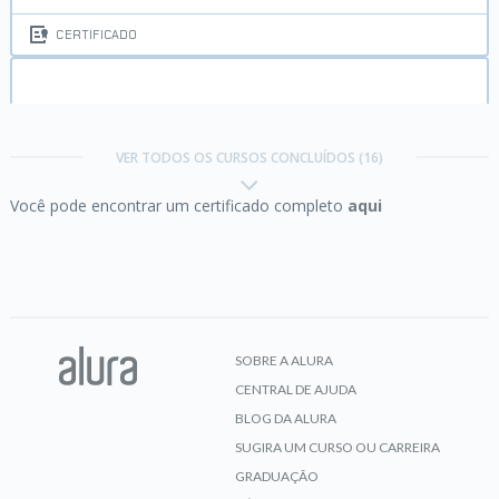
CERTIFICADO
Elasticsearch:
pesquisando e analisando os seus
dados
VER TODOS OS CURSOS CONCLUÍDOS (16)
Você pode encontrar um certificado completo
aqui
CERTIFICADO
Integração Contínua:
mais qualidade e menos
risco no desenvolvimento
SOBRE A ALURA
CENTRAL DE AJUDA
CERTIFICADO
BLOG DA ALURA
SUGIRA UM CURSO OU CARREIRA
GRADUAÇÃO