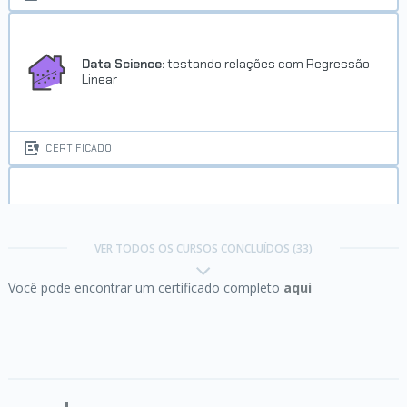
Data Science:
testando relações com Regressão
Linear
CERTIFICADO
Data Visualization:
criando gráficos com
bibliotecas Python
VER TODOS OS CURSOS CONCLUÍDOS (33)
Você pode encontrar um certificado completo
aqui
CERTIFICADO
Desenvolvimento de carreira:
a demanda do
mercado