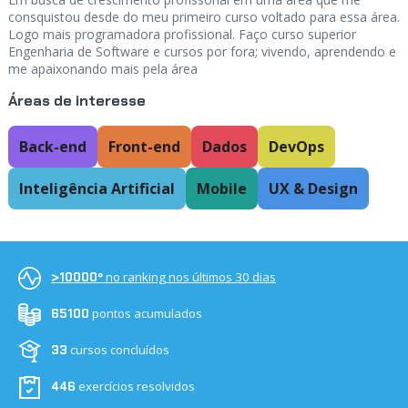
consquistou desde do meu primeiro curso voltado para essa área.
Logo mais programadora profissional. Faço curso superior
Engenharia de Software e cursos por fora; vivendo, aprendendo e
me apaixonando mais pela área
Áreas de interesse
Back-end
Front-end
Dados
DevOps
Inteligência Artificial
Mobile
UX & Design
no ranking nos últimos 30 dias
>10000º
pontos acumulados
65100
cursos concluídos
33
exercícios resolvidos
446