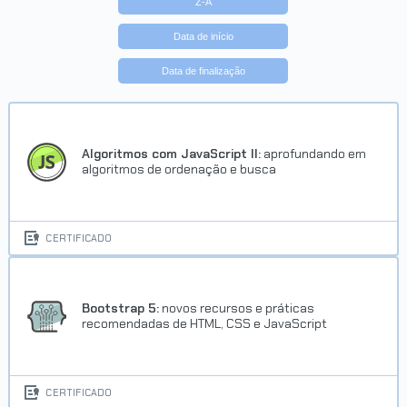
Z-A
Data de início
Data de finalização
Trilha A partir do zero: HTML e
CSS para projetos web
Concluído em 22/05/2026
Algoritmos com JavaScript II:
aprofundando em
algoritmos de ordenação e busca
VER CERTIFICADO
CERTIFICADO
Bootstrap 5:
novos recursos e práticas
recomendadas de HTML, CSS e JavaScript
Trilha HTML e CSS para projetos
web
CERTIFICADO