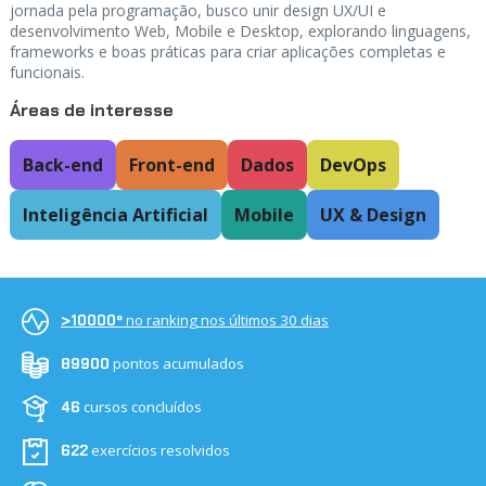
jornada pela programação, busco unir design UX/UI e
desenvolvimento Web, Mobile e Desktop, explorando linguagens,
frameworks e boas práticas para criar aplicações completas e
funcionais.
Áreas de interesse
Back-end
Front-end
Dados
DevOps
Inteligência Artificial
Mobile
UX & Design
no ranking nos últimos 30 dias
>10000º
pontos acumulados
89900
cursos concluídos
46
exercícios resolvidos
622