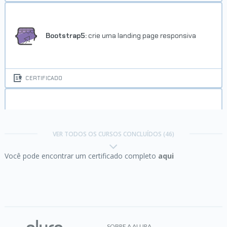
Concluído em 22/05/2026
VER CERTIFICADO
Bootstrap5:
crie uma landing page responsiva
CERTIFICADO
Começando em Programação:
carreira e
primeiros passos
Trilha Bootstrap 5:
VER TODOS OS CURSOS CONCLUÍDOS (46)
desenvolvimento de websites
responsivos e atraentes
Você pode encontrar um certificado completo
aqui
Concluído em 11/06/2026
CERTIFICADO
VER CERTIFICADO
CSS:
construindo layouts responsivos com grid
SOBRE A ALURA