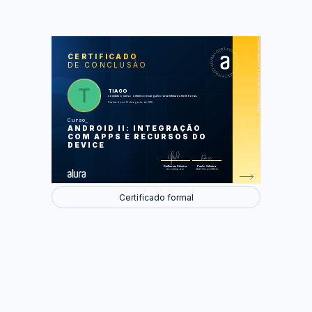
https://cursos.alura.com.br/certificate/ea254de9-8cfc-4a27-bc02-c7469db41d15
LAS
AU
CERTIFICADO
DE CONCLUSÃO
Permissões, SMS, mapa e
navegador
Usando a câmera
Melhorando o visual da lista de alunos
TIAGO
Tratando eventos de sistema
concluiu o curso online com carga horária estimada em 8 horas.
Integração com webservice
Finalizado em 10 de agosto de 2018
Curso
Foram feitas 49 de 49 atividades.
ANDROID II: INTEGRAÇÃO
COM APPS E RECURSOS DO
DEVICE
Guilherme Silveira
Paulo Silveira
Coordenador
Chief Vision Officer
Certificado formal