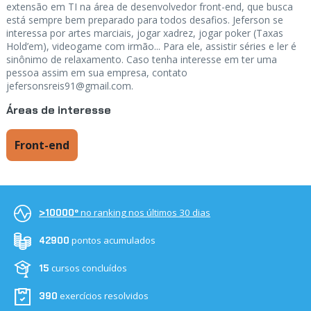
extensão em TI na área de desenvolvedor front-end, que busca
está sempre bem preparado para todos desafios. Jeferson se
interessa por artes marciais, jogar xadrez, jogar poker (Taxas
Hold’em), videogame com irmão... Para ele, assistir séries e ler é
sinônimo de relaxamento. Caso tenha interesse em ter uma
pessoa assim em sua empresa, contato
jefersonsreis91@gmail.com
.
Áreas de interesse
Front-end
no ranking nos últimos 30 dias
>10000º
pontos acumulados
42900
cursos concluídos
15
exercícios resolvidos
390