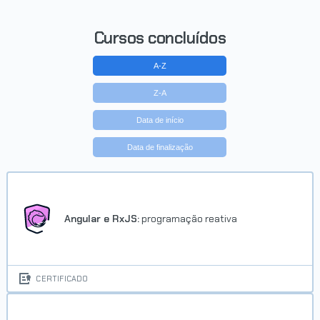
Cursos concluídos
A-Z
Z-A
Data de início
Data de finalização
Angular e RxJS:
programação reativa
CERTIFICADO