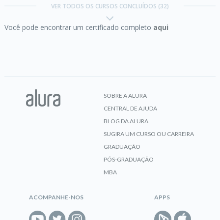
VER TODOS OS CURSOS CONCLUÍDOS (32)
Você pode encontrar um certificado completo
aqui
CERTIFICADO
Docker:
criando e gerenciando containers
SOBRE A ALURA
CENTRAL DE AJUDA
CERTIFICADO
BLOG DA ALURA
SUGIRA UM CURSO OU CARREIRA
GRADUAÇÃO
Engenharia de Prompt:
criando prompts eficazes
PÓS-GRADUAÇÃO
para IA Generativa
MBA
ACOMPANHE-NOS
APPS
CERTIFICADO