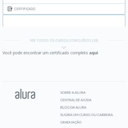
CERTIFICADO
Comunicação:
como se expressar bem e ser
compreendido
VER TODOS OS CURSOS CONCLUÍDOS (28)
Você pode encontrar um certificado completo
aqui
CERTIFICADO
Design Thinking:
Concretizando ideias
SOBRE A ALURA
CENTRAL DE AJUDA
CERTIFICADO
BLOG DA ALURA
SUGIRA UM CURSO OU CARREIRA
GRADUAÇÃO