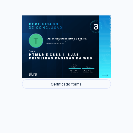
https://cursos.alura.com.br/certificate/1ca67853-225d-4e3c-9d24-700e5f3f9883
LAS
AU
CERTIFICADO
DE CONCLUSÃO
Introdução ao HTML
Introdução a CSS
Aprofundando no HTML
O navegador trabalhando a nosso
TALITA GREGORY NUNES FREIRE
favor
concluiu o curso online com carga horária estimada em 32 horas.
Aprimorando o layout
Finalizado em 01 de maio de 2017
Construindo uma base sólida
Um pouquinho de posicionamento
Curso
Mais seletores
HTML5 E CSS3 I: SUAS
Nem tudo é o que parece
Posicionamento mais a fundo
PRIMEIRAS PÁGINAS DA WEB
Elementos onde queremos
Desafios finais
Foram feitas 111 de 111 atividades.
Guilherme Silveira
Paulo Silveira
Coordenador
Chief Vision Officer
Certificado formal