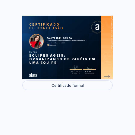
https://cursos.alura.com.br/certificate/7a500648-110c-4edd-b142-5282b13b2d1f
LAS
AU
CERTIFICADO
DE CONCLUSÃO
Agilidade nas empresas
Papéis no Scrum e o dia a dia
Papéis além do Scrum
TALITA (DE) SOUZA
Papéis "adicionais", na prática
concluiu o curso online com carga horária estimada em 8 horas.
Dicas para o dia a dia
Finalizado em 09 de abril de 2025
TalyGuerena
Foram feitas 33 de 33 atividades.
Curso
EQUIPES ÁGEIS:
ORGANIZANDO OS PAPÉIS EM
UMA EQUIPE
Guilherme Silveira
Paulo Silveira
Coordenador
Chief Vision Officer
Certificado formal