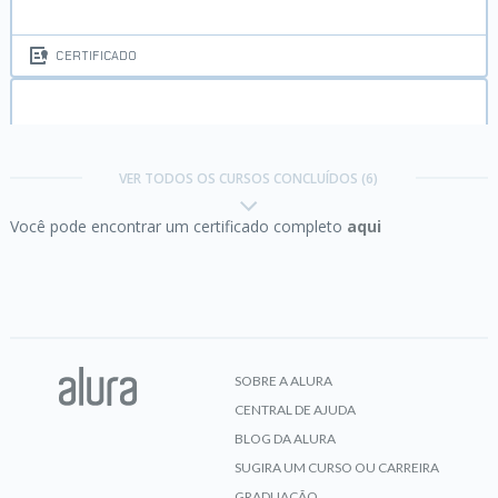
CERTIFICADO
Lógica de programação:
mergulhe em
programação com JavaScript
VER TODOS OS CURSOS CONCLUÍDOS (6)
Você pode encontrar um certificado completo
aqui
CERTIFICADO
Quality Assurance:
plano de testes e gestão de
bugs
SOBRE A ALURA
CENTRAL DE AJUDA
CERTIFICADO
BLOG DA ALURA
SUGIRA UM CURSO OU CARREIRA
GRADUAÇÃO