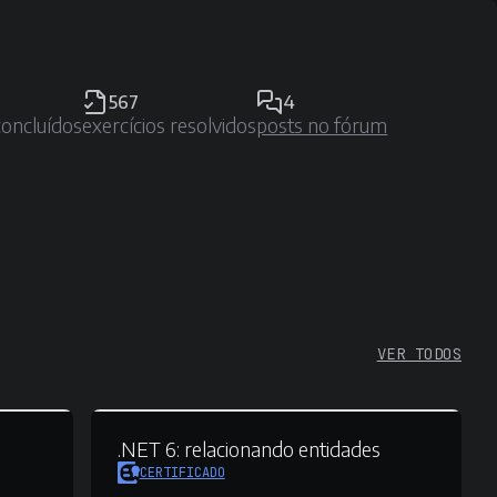
567
4
concluídos
exercícios resolvidos
posts no fórum
VER TODOS
.NET 6:
relacionando entidades
CERTIFICADO