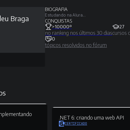
BIOGRAFIA
Estudando na Alura...
deu Braga
CONQUISTAS
>10000º
27
no ranking nos últimos 30 dias
cursos 
0
tópicos resolvidos no fórum
os
mplementando
.NET 6:
criando uma web API
CERTIFICADO