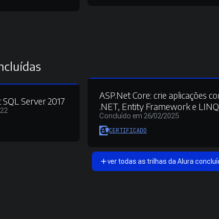
ncluídas
ASP.Net Core: crie aplicações c
 SQL Server 2017
.NET, Entity Framework e LIN
022
Concluído em 26/02/2025
CERTIFICADO
ver todas as trilhas da Alura concluí