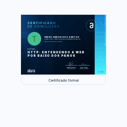
https://cursos.alura.com.br/certificate/edd1e1c5-52a4-4343-8a31-e388274e6a1a
LAS
AU
CERTIFICADO
DE CONCLUSÃO
O que é HTTP?
A web segura - HTTPS
Endereços sob seu domínio
O cliente pede e o servidor responde
TADEU GARCIA DOS SANTOS
Depurando a requisição HTTP
concluiu o curso online com carga horária estimada em 14 horas.
Parâmetros da requisição
Finalizado em 25 de janeiro de 2019
Serviços na web com REST
HTTP2 - Por uma web mais eficiente
Curso
HTTP: ENTENDENDO A WEB
Foram feitas 76 de 76 atividades.
POR BAIXO DOS PANOS
Guilherme Silveira
Paulo Silveira
Coordenador
Chief Vision Officer
Certificado formal